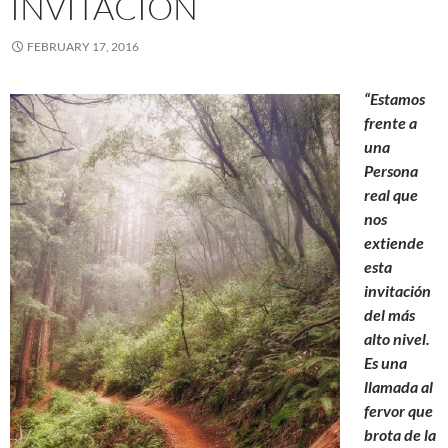
INVITACIÓN
FEBRUARY 17, 2016
“Estamos
frente a
una
Persona
real que
nos
extiende
esta
invitación
del más
alto nivel.
Es una
llamada al
fervor que
brota de la