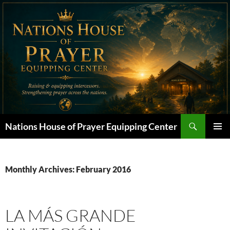
Skip
to
content
Search
Nations House of Prayer Equipping Center
PRIMAR
MENU
Monthly Archives: February 2016
LA MÁS GRANDE