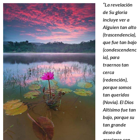
“La revelación
de Su gloria
incluye ver a
Alguien tan alto
(trascendencia),
que fue tan bajo
(condescendenc
ia), para
traernos tan
cerca
(redención),
porque somos
tan queridos
(Novia). El Dios
Altísimo fue tan
bajo, porque su
tan grande
deseo de
asociarse con