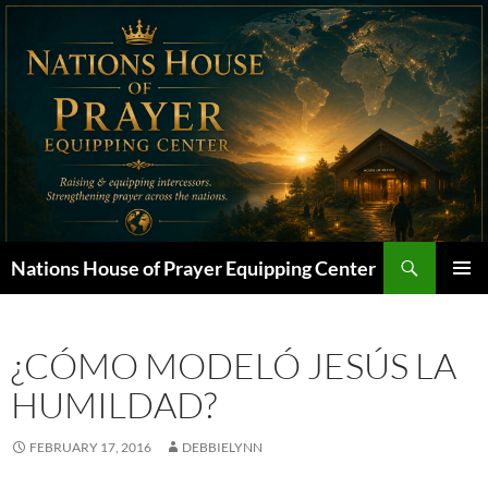
Skip
to
content
Search
Nations House of Prayer Equipping Center
PRIMAR
MENU
¿CÓMO MODELÓ JESÚS LA
HUMILDAD?
FEBRUARY 17, 2016
DEBBIELYNN