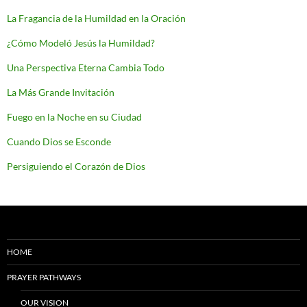
La Fragancia de la Humildad en la Oración
¿Cómo Modeló Jesús la Humildad?
Una Perspectiva Eterna Cambia Todo
La Más Grande Invitación
Fuego en la Noche en su Ciudad
Cuando Dios se Esconde
Persiguiendo el Corazón de Dios
HOME
PRAYER PATHWAYS
OUR VISION