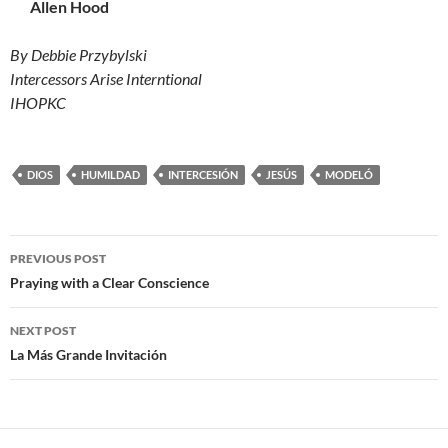
Allen Hood
By Debbie Przybylski
Intercessors Arise Interntional
IHOPKC
DIOS
HUMILDAD
INTERCESIÓN
JESÚS
MODELÓ
Post
PREVIOUS POST
navigation
Praying with a Clear Conscience
NEXT POST
La Más Grande Invitación