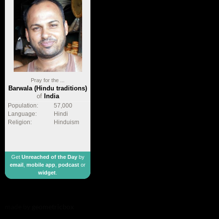
Pray for the ...
Barwala (Hindu traditions)
of
India
Population:
57,000
Language:
Hindi
Religion:
Hinduism
Get
Unreached of the Day
by
email
,
mobile app
,
podcast
or
widget
.
made by
geometricbox