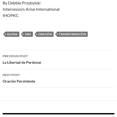
By Debbie Przybylski
Intercessors Arise International
IHOPKC
IGLESIA
ORA
ORACIÓN
TRANSFORMACIÓN
Post
PREVIOUS POST
navigation
La Libertad de Perdonar
NEXT POST
Oración Persistente