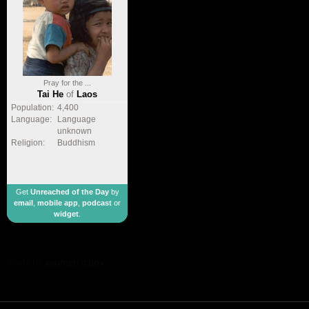
Pray for the ...
Tai He
of
Laos
Population:
4,400
Language:
Language
unknown
Religion:
Buddhism
Get
Unreached of the Day
by
email
,
mobile app
,
podcast
or
widget
.
made by
geometricbox