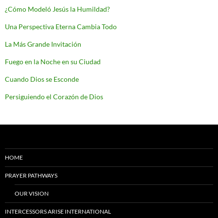
¿Cómo Modeló Jesús la Humildad?
Una Perspectiva Eterna Cambia Todo
La Más Grande Invitación
Fuego en la Noche en su Ciudad
Cuando Dios se Esconde
Persiguiendo el Corazón de Dios
HOME
PRAYER PATHWAYS
OUR VISION
INTERCESSORS ARISE INTERNATIONAL