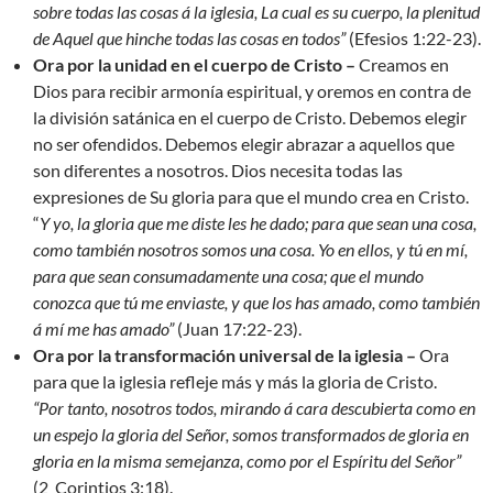
sobre todas las cosas á la iglesia, La cual es su cuerpo, la plenitud
de Aquel que hinche todas las cosas en todos
”
(Efesios 1:22-23).
Ora por la unidad en el cuerpo de Cristo –
Creamos en
Dios para recibir armonía espiritual, y oremos en contra de
la división satánica en el cuerpo de Cristo. Debemos elegir
no ser ofendidos. Debemos elegir abrazar a aquellos que
son diferentes a nosotros. Dios necesita todas las
expresiones de Su gloria para que el mundo crea en Cristo.
“
Y yo, la gloria que me diste les he dado; para que sean una cosa,
como también nosotros somos una cosa. Yo en ellos, y tú en mí,
para que sean consumadamente una cosa; que el mundo
conozca que tú me enviaste, y que los has amado, como también
á mí me has amado
”
(Juan 17:22-23).
Ora por la transformación universal de la iglesia –
Ora
para que la iglesia refleje más y más la gloria de Cristo.
“Por tanto, nosotros todos, mirando á cara descubierta como en
un espejo la gloria del Señor, somos transformados de gloria en
gloria en la misma semejanza, como por el Espíritu del Señor”
(2 Corintios 3:18).