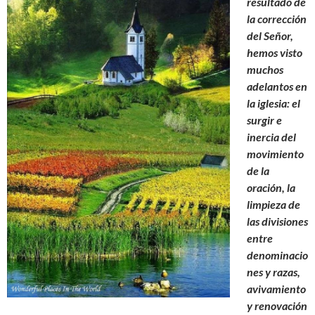
resultado de
la corrección
del Señor,
hemos visto
muchos
adelantos en
la iglesia: el
surgir e
inercia del
movimiento
de la
oración, la
limpieza de
las divisiones
entre
denominacio
nes y razas,
avivamiento
y renovación