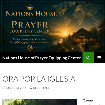
Skip
to
content
Search
Nations House of Prayer Equipping Center
PRIMAR
MENU
ORA POR LA IGLESIA
MARCH 3, 2016
DEBBIELYNN
“Como