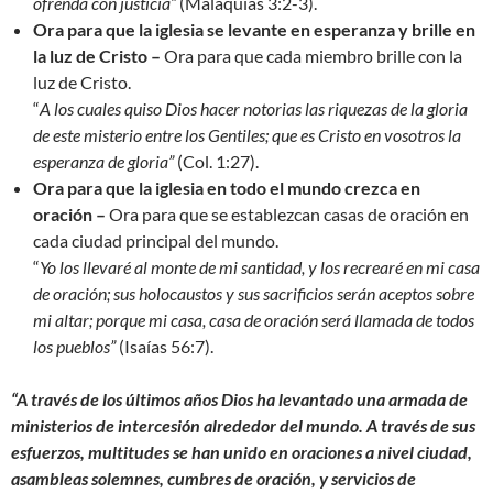
ofrenda con justicia
”
(Malaquías 3:2-3).
Ora para que la iglesia se levante en esperanza y brille en
la luz de Cristo –
Ora para que cada miembro brille con la
luz de Cristo.
“
A los cuales quiso Dios hacer notorias las riquezas de la gloria
de este misterio entre los Gentiles; que es Cristo en vosotros la
esperanza de gloria
”
(Col. 1:27).
Ora para que la iglesia en todo el mundo crezca en
oración –
Ora para que se establezcan casas de oración en
cada ciudad principal del mundo.
“
Yo los llevaré al monte de mi santidad, y los recrearé en mi casa
de oración; sus holocaustos y sus sacrificios serán aceptos sobre
mi altar; porque mi casa, casa de oración será llamada de todos
los pueblos”
(Isaías 56:7).
“A través de los últimos años Dios ha levantado una armada de
ministerios de intercesión alrededor del mundo. A través de sus
esfuerzos, multitudes se han unido en oraciones a nivel ciudad,
asambleas solemnes, cumbres de oración, y servicios de