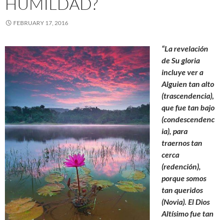
HUMILDAD?
FEBRUARY 17, 2016
“La revelación
de Su gloria
incluye ver a
Alguien tan alto
(trascendencia),
que fue tan bajo
(condescendenc
ia), para
traernos tan
cerca
(redención),
porque somos
tan queridos
(Novia). El Dios
Altísimo fue tan