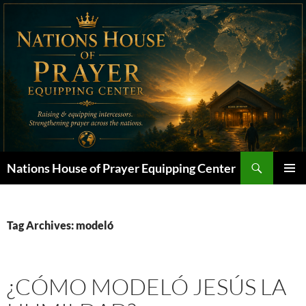
Skip
to
content
Search
Nations House of Prayer Equipping Center
PRIMAR
MENU
Tag Archives: modeló
¿CÓMO MODELÓ JESÚS LA