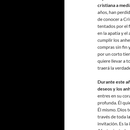
cristiana a medi
años, han perdid
de conocer a Cri
tentados por el 
en la apatía y e
cumplir los anh
compras sin fin 
por un corto tie
quiere llevar a 
traerá la verdade
Durante este añ
deseos y los an
entres en su cor
profunda. Él qui
Él mismo. Dios te
través de toda l
invitación. Es l