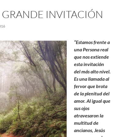
S GRANDE INVITACIÓN
016
“Estamos frente a
una Persona real
que nos extiende
esta invitación
del más alto nivel.
Es una llamada al
fervor que brota
de la plenitud del
amor. Al igual que
sus ojos
atravesaron la
multitud de
ancianos, Jesús