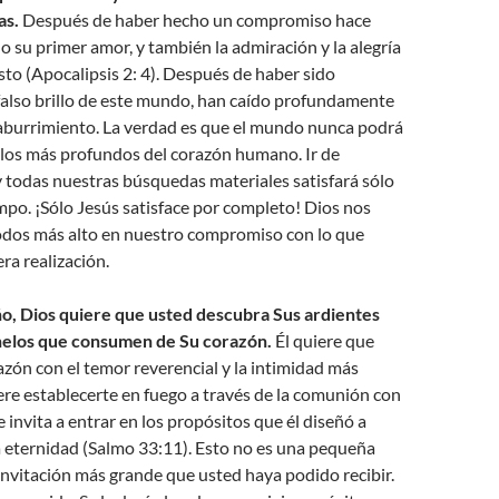
as.
Después de haber hecho un compromiso hace
o su primer amor, y también la admiración y la alegría
sto (Apocalipsis 2: 4). Después de haber sido
falso brillo de este mundo, han caído profundamente
l aburrimiento. La verdad es que el mundo nunca podrá
elos más profundos del corazón humano. Ir de
y todas nuestras búsquedas materiales satisfará sólo
mpo. ¡Sólo Jesús satisface por completo! Dios nos
todos más alto en nuestro compromiso con lo que
ra realización.
o, Dios quiere que usted descubra Sus ardientes
helos que consumen de Su corazón.
Él quiere que
azón con el temor reverencial y la intimidad más
ere establecerte en fuego a través de la comunión con
 invita a entrar en los propósitos que él diseñó a
a eternidad (Salmo 33:11). Esto no es una pequeña
a invitación más grande que usted haya podido recibir.