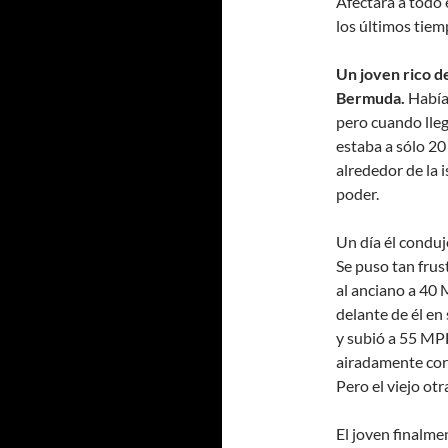
Afectará a todo e
los últimos tiem
Un joven rico de
Bermuda.
Había 
pero cuando lleg
estaba a sólo 20
alrededor de la 
poder.
Un día él condu
Se puso tan frus
al anciano a 40 
delante de él en
y subió a 55 MPH
airadamente corr
Pero el viejo otr
El joven finalme