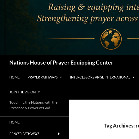
Search
Nations House of Prayer Equipping Center
HOME
PRAYER PATHWAYS
INTERCESSORS ARISE INTERNATIONAL
JOIN THE VISION
Touching the Nations with the
Presence & Power of God
HOME
Tag Archives: r
PRAYER PATHWAYS