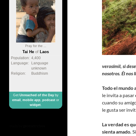
Pray for the ...
Tai He
of
Laos
Population:
4,400
Language:
Language
verosímil, si des
unknown
nosotros. Él nos 
Religion:
Buddhism
Todo el mundo a
le invita a pasar
Get
Unreached of the Day
by
email
,
mobile app
,
podcast
or
cuando su amigo 
widget
.
le gusta ser inv
La verdad es qu
made by
geometricbox
sienta amado.
Si