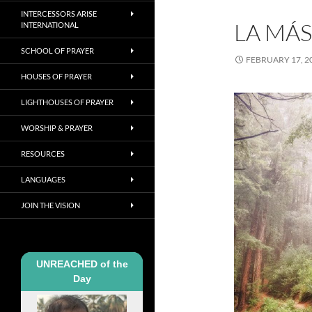
INTERCESSORS ARISE
LA MÁ
INTERNATIONAL
SCHOOL OF PRAYER
FEBRUARY 17, 2
HOUSES OF PRAYER
LIGHTHOUSES OF PRAYER
WORSHIP & PRAYER
RESOURCES
LANGUAGES
JOIN THE VISION
UNREACHED of the
Day