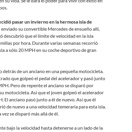
n su vida. Se le dará el poder para vivir con éxito en
pos.
cidió pasar un invierno en la hermosa isla de
enviado su convertible Mercedes de ensueño allí,
ó descubrió que el límite de velocidad en la isla
 millas por hora. Durante varias semanas recorrió
isla a sólo 20 MPH en su coche deportivo de gran
jo detrás de un anciano en una pequeña motocicleta.
trado que golpeó el pedal del acelerador y pasó junto
MPH. Pero de repente el anciano se disparó por
 su motocicleta. Así que el joven golpeó el acelerador
. El anciano pasó junto a él de nuevo. Así que él
ió de nuevo a una velocidad temeraria para esta isla.
a vez se disparó más allá de él.
nte bajo la velocidad hasta detenerse a un lado de la