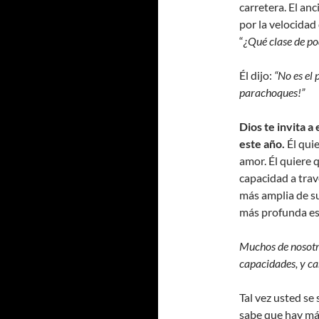
carretera. El a
por la velocidad 
“
¿Qué clase de po
Él dijo:
“No es el 
parachoques!”
Dios te invita 
este año.
Él qui
amor. Él quiere 
capacidad a trav
más amplia de s
más profunda es
Muchos de nosotr
capacidades, y ca
Tal vez usted se
sabe que hay má