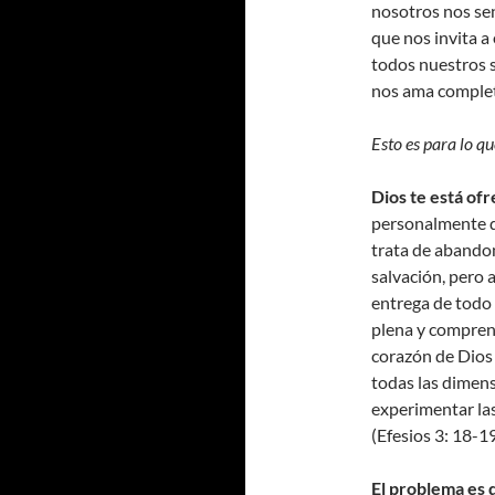
nosotros nos se
que nos invita a
todos nuestros s
nos ama comple
Esto es para lo q
Dios te está ofr
personalmente de
trata de abandon
salvación, pero 
entrega de todo 
plena y comprens
corazón de Dios e
todas las dimensi
experimentar las
(Efesios 3: 18-19
El problema es 