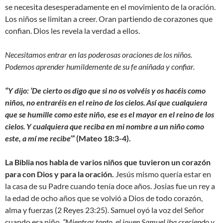
se necesita desesperadamente en el movimiento de la oración.
Los niños se limitan a creer. Oran partiendo de corazones que
confian. Dios les revela la verdad a ellos.
Necesitamos entrar en las poderosas oraciones de los niños.
Podemos aprender humildemente de su fe aniñada y confiar.
“
Y dijo:
‘
De cierto os digo que si no os volvéis y os hacéis como
niños, no entraréis en el reino de los cielos.
Así que cualquiera
que se humille como este niño, ese es el mayor en el reino de los
cielos.
Y cualquiera que reciba en mi nombre a un niño como
este, a mí me recibe’”
(Mateo 18:3-4).
La Biblia nos habla de varios niños que tuvieron un corazón
para con Dios y para la oración.
Jesús mismo quería estar en
la casa de su Padre cuando tenía doce años. Josias fue un rey a
la edad de ocho años que se volvió a Dios de todo corazón,
alma y fuerzas (2 Reyes 23:25). Samuel oyó la voz del Señor
cuando era niño.
“
Mientras tanto, el joven Samuel iba creciendo y