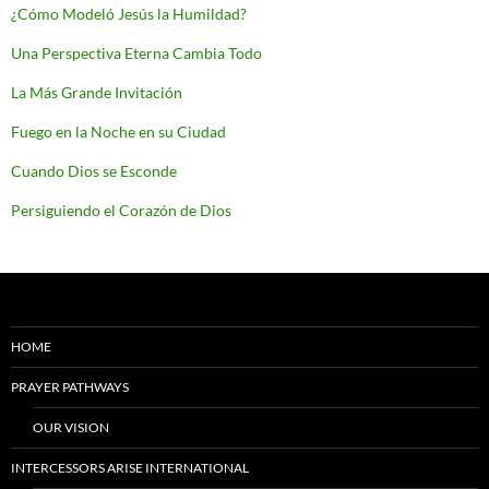
¿Cómo Modeló Jesús la Humildad?
Una Perspectiva Eterna Cambia Todo
La Más Grande Invitación
Fuego en la Noche en su Ciudad
Cuando Dios se Esconde
Persiguiendo el Corazón de Dios
HOME
PRAYER PATHWAYS
OUR VISION
INTERCESSORS ARISE INTERNATIONAL