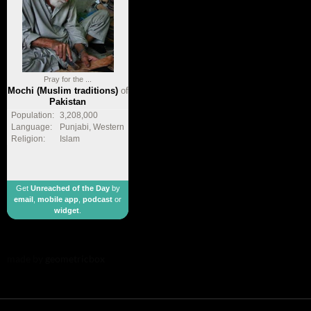
Pray for the ...
Mochi (Muslim traditions)
of
Pakistan
Population:
3,208,000
Language:
Punjabi, Western
Religion:
Islam
Get
Unreached of the Day
by
email
,
mobile app
,
podcast
or
widget
.
made by
geometricbox