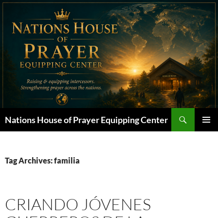
Skip
to
content
Search
Nations House of Prayer Equipping Center
PRIMAR
MENU
Tag Archives: familia
CRIANDO JÓVENES