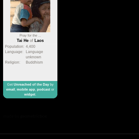
Pray for the ...
Tai He
of
Laos
Population:
4,400
Language:
Language
unknown
Religion:
Buddhism
Get
Unreached of the Day
by
email
,
mobile app
,
podcast
or
widget
.
made by
geometricbox