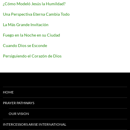
¿Cómo Modeló Jesús la Humildad?
Una Perspectiva Eterna Cambia Todo
La Más Grande Invitación
Fuego en la Noche en su Ciudad
Cuando Dios se Esconde
Persiguiendo el Corazón de Dios
HOME
PRAYER PATHWAYS
OUR VISION
INTERCESSORS ARISE INTERNATIONAL