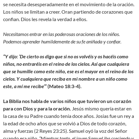
se necesita desesperadamente en el movimiento de la oración.
Los niños se limitan a creer. Oran partiendo de corazones que
confian. Dios les revela la verdad a ellos.
Necesitamos entrar en las poderosas oraciones de los niños.
Podemos aprender humildemente de su fe aniñada y confiar.
“
Y dijo:
‘
De cierto os digo que si no os volvéis y os hacéis como
niños, no entraréis en el reino de los cielos.
Así que cualquiera
que se humille como este niño, ese es el mayor en el reino de los
cielos.
Y cualquiera que reciba en mi nombre a un niño como
este, a mí me recibe’”
(Mateo 18:3-4).
La Biblia nos habla de varios niños que tuvieron un corazón
para con Dios y para la oración.
Jesús mismo quería estar en
la casa de su Padre cuando tenía doce años. Josias fue un rey a
la edad de ocho años que se volvió a Dios de todo corazón,
alma y fuerzas (2 Reyes 23:25). Samuel oyó la voz del Señor
cuando era niño.
“
Mientras tanto, el joven Samuel iba creciendo y