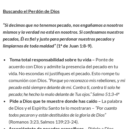
Buscando el Perdón de Dios
“Si decimos que no tenemos pecado, nos engañamos a nosotros
mismos y la verdad no está en nosotros. Si confesamos nuestros
pecados, Él es fiel y justo para perdonar nuestros pecados y
limpiarnos de toda maldad” (
1ª de Juan 1:8-9).
Toma total responsabilidad sobre tu vida –
Ponte de
acuerdo con Dios y admite la presencia del pecado en tu
vida. No escondas ni justifiques el pecado. Esto rompe tu
comunión con Dios.
“Porque yo reconozco mis rebeliones, y mi
pecado está siempre delante de mí. Contra ti, contra ti solo he
pecado; he hecho lo malo delante de Tus ojos.” Salmo 51:3-4ª
Pide a Dios que te muestre donde has caído –
La palabra
de Dios y el Espíritu Santo te lo mostraran –
“Por cuanto
todos pecaron y están destituidos de la gloria de Dios”
(Romanos 3:23, Salmos 139:23-24).
Arrepiéntete de pecados específicos –
Pídele a Dios