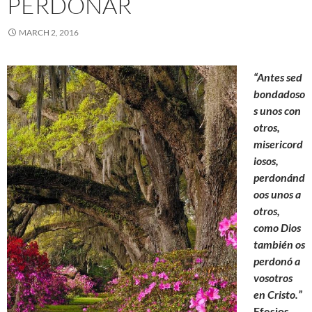
PERDONAR
MARCH 2, 2016
“Antes sed
bondadoso
s unos
con
otros,
misericord
iosos,
perdonánd
oos unos a
otros,
como Dios
también os
perdonó a
vosotros
en Cristo.”
Efesios