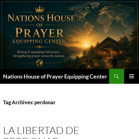
Skip
to
content
Search
Nations House of Prayer Equipping Center
PRIMAR
MENU
Tag Archives: perdonar
LA LIBERTAD DE