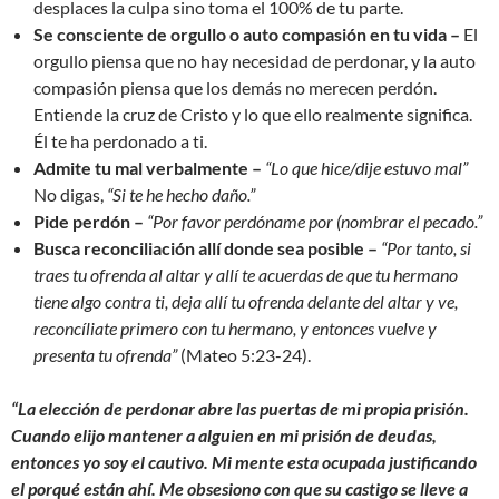
desplaces la culpa sino toma el 100% de tu parte.
Se consciente de orgullo o auto compasión en tu vida –
El
orgullo piensa que no hay necesidad de perdonar, y la auto
compasión piensa que los demás no merecen perdón.
Entiende la cruz de Cristo y lo que ello realmente significa.
Él te ha perdonado a ti.
Admite tu mal verbalmente –
“Lo que hice/dije estuvo mal”
No digas,
“Si te he hecho daño.”
Pide perdón –
“Por favor perdóname por (nombrar el pecado.”
Busca reconciliación allí donde sea posible –
“Por tanto, si
traes tu ofrenda al altar y allí te acuerdas de que tu hermano
tiene algo contra ti, deja allí tu ofrenda delante del altar y ve,
reconcíliate primero con tu hermano, y entonces vuelve y
presenta tu ofrenda”
(Mateo 5:23-24).
“La elección de perdonar abre las puertas de mi propia prisión.
Cuando elijo mantener a alguien en mi prisión de deudas,
entonces yo soy el cautivo. Mi mente esta ocupada justificando
el porqué están ahí. Me obsesiono con que su castigo se lleve a