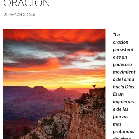
ORACION
MARCH 2, 2016
“La
oracion
persistent
e es un
poderoso
movimient
o del alma
hacia Dios.
Es un
inquietars
e de las
fuerzas
mas
profundas
del alma