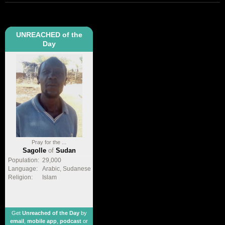
UNREACHED of the
Day
Pray for the ...
Sagolle
of
Sudan
Population:
29,000
Language:
Arabic, Sudanese
Religion:
Islam
Get
Unreached of the Day
by
email
,
mobile app
,
podcast
or