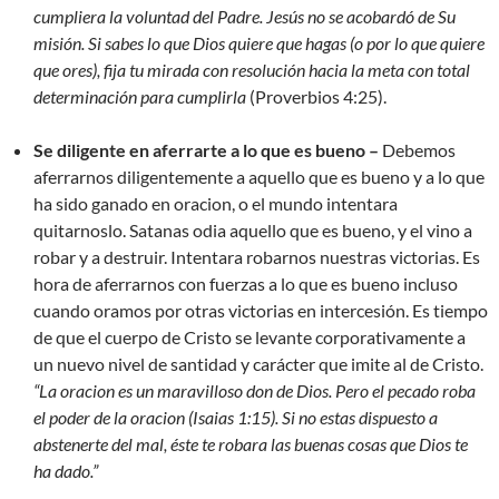
cumpliera la voluntad del Padre. Jesús no se acobardó de Su
misión. Si sabes lo que Dios quiere que hagas (o por lo que quiere
que ores), fija tu mirada con resolución hacia la meta con total
determinación para cumplirla
(Proverbios 4:25).
Se diligente en aferrarte a lo que es bueno –
Debemos
aferrarnos diligentemente a aquello que es bueno y a lo que
ha sido ganado en oracion, o el mundo intentara
quitarnoslo. Satanas odia aquello que es bueno, y el vino a
robar y a destruir. Intentara robarnos nuestras victorias. Es
hora de aferrarnos con fuerzas a lo que es bueno incluso
cuando oramos por otras victorias en intercesión. Es tiempo
de que el cuerpo de Cristo se levante corporativamente a
un nuevo nivel de santidad y carácter que imite al de Cristo.
“La oracion es un maravilloso don de Dios. Pero el pecado roba
el poder de la oracion
(Isaias 1:15). Si no estas dispuesto a
abstenerte del mal, éste te robara las buenas cosas que Dios te
ha dado.”