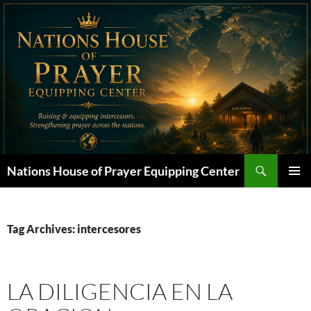
Skip
to
content
Search
Nations House of Prayer Equipping Center
PRIMAR
MENU
Tag Archives: intercesores
LA DILIGENCIA EN LA