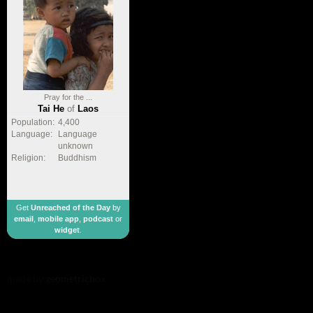
Pray for the ...
Tai He
of
Laos
Population:
4,400
Language:
Language
unknown
Religion:
Buddhism
Get
Unreached of the Day
by
email
,
mobile app
,
podcast
or
widget
.
made by
geometricbox