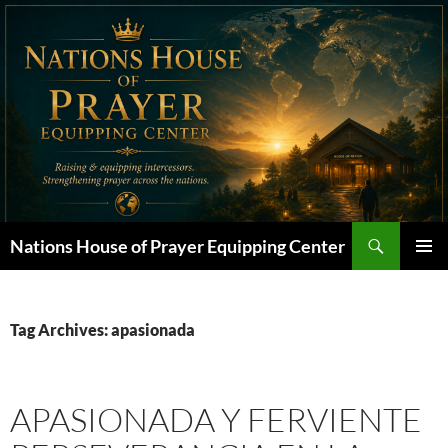
Skip
to
content
Search
Nations House of Prayer Equipping Center
PRIMAR
MENU
Tag Archives: apasionada
APASIONADA Y FERVIENTE