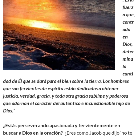
fuerz
a que,
centr
ada
en
Dios,
deter
mina
la
canti
dad de Él que se dará para el bien sobre la tierra. Los hombres
que son fervientes de espíritu están dedicados a obtener
justicia, verdad, gracia, y toda otra gracia sublime y poderosa
que adornan el carácter del autentico e incuestionable hijo de
Dios.”
¿Estás perseverando apasionada y fervientemente en
buscar a Dios en la oración?
¿Eres como Jacob que dijo ‘no te