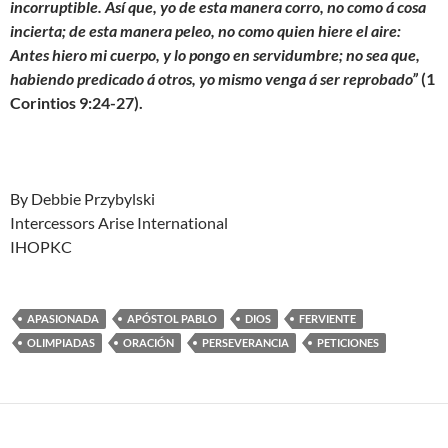
incorruptible. Así que, yo de esta manera corro, no como á cosa
incierta; de esta manera peleo, no como quien hiere el aire:
Antes hiero mi cuerpo, y lo pongo en servidumbre; no sea que,
habiendo predicado á otros, yo mismo venga á ser reprobado
”
(1
Corintios 9:24-27).
By Debbie Przybylski
Intercessors Arise International
IHOPKC
APASIONADA
APÓSTOL PABLO
DIOS
FERVIENTE
OLIMPIADAS
ORACIÓN
PERSEVERANCIA
PETICIONES