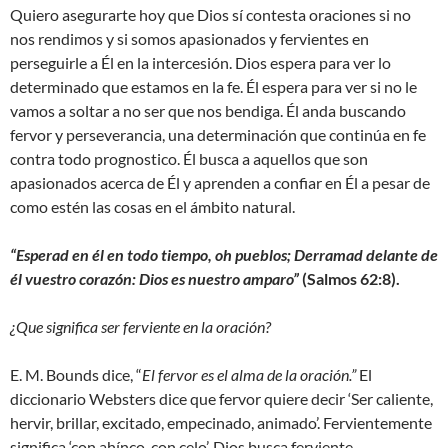
Quiero asegurarte hoy que Dios sí contesta oraciones si no
nos rendimos y si somos apasionados y fervientes en
perseguirle a Él en la intercesión. Dios espera para ver lo
determinado que estamos en la fe. Él espera para ver si no le
vamos a soltar a no ser que nos bendiga. Él anda buscando
fervor y perseverancia, una determinación que continúa en fe
contra todo prognostico. Él busca a aquellos que son
apasionados acerca de Él y aprenden a confiar en Él a pesar de
como estén las cosas en el ámbito natural.
“
Esperad en él en todo tiempo, oh pueblos; Derramad delante de
él vuestro corazón: Dios es nuestro amparo
”
(Salmos 62:8).
¿Que significa ser ferviente en la oración?
E. M. Bounds dice, “
El fervor es el alma de la oración.”
El
diccionario Websters dice que fervor quiere decir ‘Ser caliente,
hervir, brillar, excitado, empecinado, animado’. Fervientemente
significa ‘con ahínco, con celo’. Dios busca ferviente