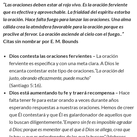
“Las oraciones deben estar al rojo vivo.
Es la oración ferviente
que es efectiva y aprovechable. La frialdad del espíritu estorba
la oración. Hace falta fuego para lanzar las oraciones. Una alma
cálida crea la atmósfera favorable para la oración porque es
proclive al fervor. La oración asciende al cielo con el fuego..”
Citas sin nombrar por E. M. Bounds
Dios contesta las oraciones fervientes –
La oración
ferviente es especifica y con una meta clara. A Dios le
encanta contestar este tipo de oraciones.
“La oración del
justo, obrando eficazmente, puede mucho”
(Santiago 5:16).
Dios está aumentando tu fe y traerá recompensa –
Hace
falta tener fe para estar orando a veces durante años
esperando respuestas a nuestras oraciones. Hemos de creer
que Él contestará y que Él es galardonador de aquellos que
lo buscan diligentemente.
“
Empero sin fe es imposible agradar
á Dios; porque es menester que el que á Dios se allega, crea que
le hay, y que es galardonador de los que le buscan
”
(Hebreos