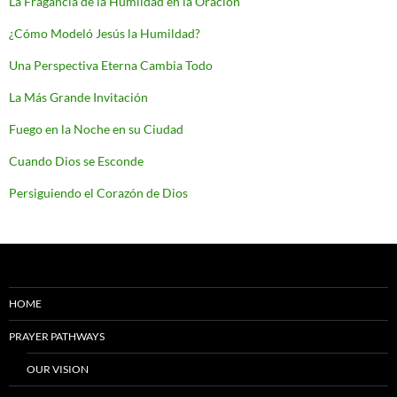
La Fragancia de la Humildad en la Oración
¿Cómo Modeló Jesús la Humildad?
Una Perspectiva Eterna Cambia Todo
La Más Grande Invitación
Fuego en la Noche en su Ciudad
Cuando Dios se Esconde
Persiguiendo el Corazón de Dios
HOME
PRAYER PATHWAYS
OUR VISION