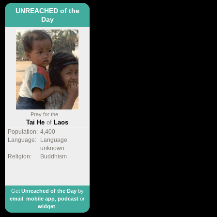
UNREACHED of the
Day
Pray for the ...
Tai He
of
Laos
Population:
4,400
Language:
Language
unknown
Religion:
Buddhism
Get
Unreached of the Day
by
email
,
mobile app
,
podcast
or
widget
.