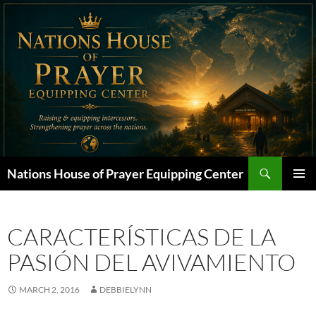
Skip
to
content
Search
Nations House of Prayer Equipping Center
PRIMAR
MENU
CARACTERÍSTICAS DE LA
PASIÓN DEL AVIVAMIENTO
MARCH 2, 2016
DEBBIELYNN