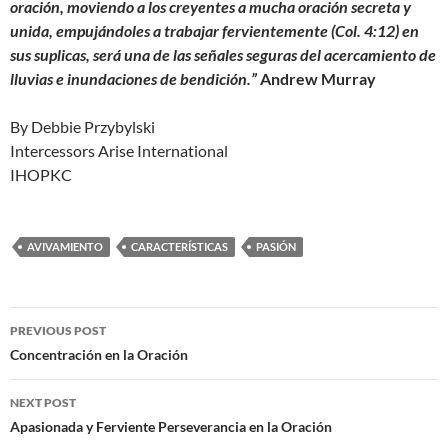
oración, moviendo a los creyentes a mucha oración secreta y
unida, empujándoles a trabajar fervientemente (Col. 4:12) en
sus suplicas, será una de las señales seguras del acercamiento de
lluvias e inundaciones de bendición.”
Andrew Murray
By Debbie Przybylski
Intercessors Arise International
IHOPKC
AVIVAMIENTO
CARACTERÍSTICAS
PASIÓN
Post
PREVIOUS POST
navigation
Concentración en la Oración
NEXT POST
Apasionada y Ferviente Perseverancia en la Oración