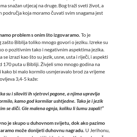
 ima snažan utjecaj na druge. Bog traži sveti život, a
ih područja koja moramo čuvati svim snagama jest
i imamo problem s onim što izgovaramo.
To je
 zašto Biblija toliko mnogo govori o jeziku. Izreke su
o o pozitivnim tako i negativnim aspektima jezika.
e izrazi kao što su jezik, usne, usta i riječi, i aspekti
od 170 puta u Bibliji. Živjeli smo mnogo godina na
i kako bi malo kormilo usmjeravalo brod za vrijeme
kovljeva 3,4-5 kaže:
lika su i siloviti ih vjetrovi pogone, a njima upravlja
milo, kamo god kormilar ushtjedne. Tako je i jezik
im se diči. Gle malena ognja, koliku li šumu zapali!“
vno je skupo u duhovnom svijetu, dok ako pazimo
varamo može donijeti duhovnu nagradu.
U Jerihonu,