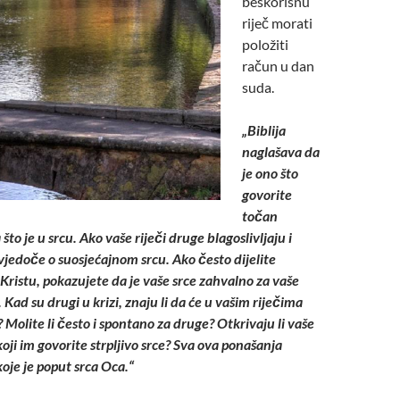
beskorisnu
riječ morati
položiti
račun u dan
suda.
„Biblija
naglašava da
je ono što
govorite
točan
što je u srcu. Ako vaše riječi druge blagoslivljaju i
vjedoče o suosjećajnom srcu. Ako često dijelite
Kristu, pokazujete da je vaše srce zahvalno za vaše
. Kad su drugi u krizi, znaju li da će u vašim riječima
? Molite li često i spontano za druge? Otkrivaju li vaše
 koji im govorite strpljivo srce? Sva ova ponašanja
oje je poput srca Oca.“