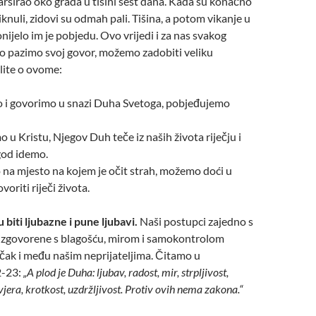
arširao oko grada u tišini šest dana. Kada su konačno
nuli, zidovi su odmah pali. Tišina, a potom vikanje u
nijelo im je pobjedu. Ovo vrijedi i za nas svakog
o pazimo svoj govor, možemo zadobiti veliku
lite o ovome:
i govorimo u snazi Duha Svetoga, pobjeđujemo
 u Kristu, Njegov Duh teče iz naših života riječju i
god idemo.
na mjesto na kojem je očit strah, možemo doći u
voriti riječi života.
 biti ljubazne i pune ljubavi.
Naši postupci zajedno s
u izgovorene s blagošću, mirom i samokontrolom
čak i među našim neprijateljima. Čitamo u
2-23:
„A plod je Duha: ljubav, radost, mir, strpljivost,
vjera, krotkost, uzdržljivost. Protiv ovih nema zakona.“