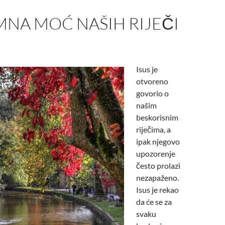
NA MOĆ NAŠIH RIJEČI
Isus je
otvoreno
govorio o
našim
beskorisnim
riječima, a
ipak njegovo
upozorenje
često prolazi
nezapaženo.
Isus je rekao
da će se za
svaku