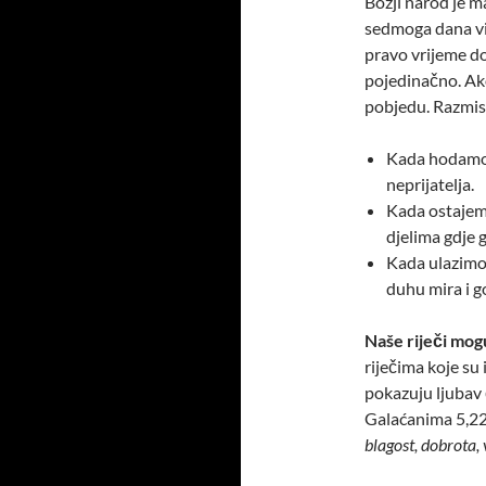
Božji narod je m
sedmoga dana vik
pravo vrijeme do
pojedinačno. Ak
pobjedu. Razmis
Kada hodamo 
neprijatelja.
Kada ostajemo
djelima gdje 
Kada ulazimo 
duhu mira i go
Naše riječi mogu
riječima koje s
pokazuju ljubav 
Galaćanima 5,2
blagost, dobrota, 