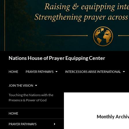
Search
Nations House of Prayer Equipping Center
HOME
PRAYER PATHWAYS
INTERCESSORS ARISE INTERNATIONAL
JOIN THE VISION
Touching the Nations with the
Presence & Power of God
HOME
Monthly Archiv
PRAYER PATHWAYS