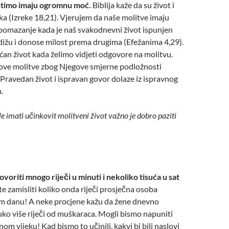
istimo imaju ogromnu moć.
Biblija kaže da su život i
zika (Izreke 18,21). Vjerujem da naše molitve imaju
 pomazanje kada je naš svakodnevni život ispunjen
dižu i donose milost prema drugima (Efežanima 4,29).
oćan život kada želimo vidjeti odgovore na molitvu.
sove molitve zbog Njegove smjerne podložnosti
 Pravedan život i ispravan govor dolaze iz ispravnog
.
le imati učinkovit molitveni život važno je dobro paziti
oriti mnogo riječi u minuti i nekoliko tisuća u sat
 zamisliti koliko onda riječi prosječna osoba
om danu! A neke procjene kažu da žene dnevno
ko više riječi od muškaraca. Mogli bismo napuniti
nom vijeku! Kad bismo to učinili, kakvi bi bili naslovi