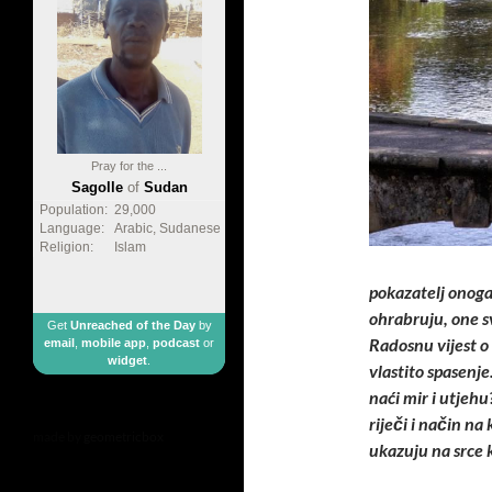
Pray for the ...
Sagolle
of
Sudan
Population:
29,000
Language:
Arabic, Sudanese
Religion:
Islam
pokazatelj onoga 
ohrabruju, one s
Get
Unreached of the Day
by
Radosnu vijest o 
email
,
mobile app
,
podcast
or
widget
.
vlastito spasenje
naći mir i utjehu
riječi i način na
made by
geometricbox
ukazuju na srce k