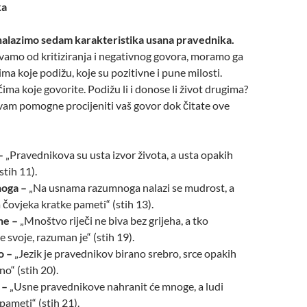
ka
alazimo sedam karakteristika usana pravednika.
vamo od kritiziranja i negativnog govora, moramo ga
čima koje podižu, koje su pozitivne i pune milosti.
čima koje govorite. Podižu li i donose li život drugima?
vam pomogne procijeniti vaš govor dok čitate ove
–
„Pravednikova su usta izvor života, a usta opakih
(stih 11).
oga –
„Na usnama razumnoga nalazi se mudrost, a
a čovjeka kratke pameti“ (stih 13).
ne –
„Mnoštvo riječi ne biva bez grijeha, a tko
 svoje, razuman je“ (stih 19).
o –
„Jezik je pravednikov birano srebro, srce opakih
no“ (stih 20).
 –
„Usne pravednikove nahranit će mnoge, a ludi
pameti“ (stih 21).