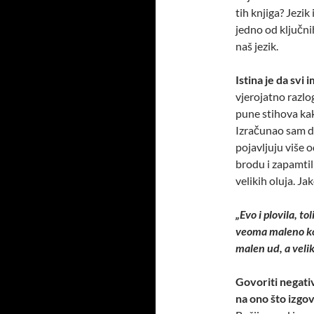
tih knjiga? Jezik
jedno od ključn
naš jezik.
Istina je da sv
vjerojatno razlog
pune stihova kak
Izračunao sam da s
pojavljuju više 
brodu i zapamtil
velikih oluja. Ja
„Evo i plovila, to
veoma maleno kor
malen ud, a velik
Govoriti negati
na ono što izgo