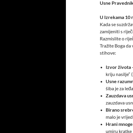
Usne Pravedni
U Izrekama 10 n
Kada se suzdrža
zamijeniti s rije
Razmislite o rije
Tražite Boga da 
stihove:
Izvor života 
kriju nasilje“ 
Usne razumn
šiba je za leđ
Zauzdava us
zauzdava usne
Birano srebr
malo je vrijed
Hrani mnoge
umiru kratke 