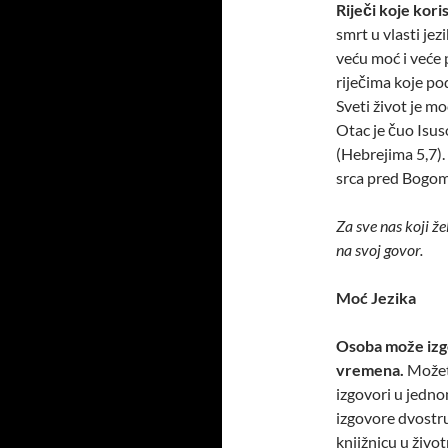
Riječi koje kor
smrt u vlasti je
veću moć i veće
riječima koje po
Sveti život je m
Otac je čuo Isu
(Hebrejima 5,7).
srca pred Bogom
Za sve nas koji že
na svoj govor.
Moć Jezika
Osoba može izgov
vremena.
Možete
izgovori u jedn
izgovore dvostru
knjižnicu u život